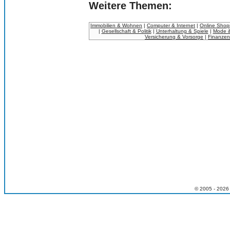
Weitere Themen:
Immobilien & Wohnen
|
Computer & Internet
|
Online Shop
|
Gesellschaft & Politik
|
Unterhaltung & Spiele
|
Mode &
Versicherung & Vorsorge
|
Finanzen
© 2005 - 2026