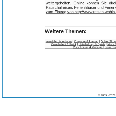
weitergeholfen. Online können Sie dire
Pauschalreisen, Ferienhäuser und Ferien
zum Eintrag von http://www.reisen-wohin-
Weitere Themen:
Immobilien & Wohnen
|
Computer & Internet
|
Online Shop
|
Gesellschaft & Politik
|
Unterhaltung & Spiele
|
Mode &
Versicherung & Vorsorge
|
Finanzen
© 2005 - 2026