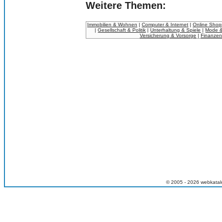
Weitere Themen:
Immobilien & Wohnen
|
Computer & Internet
|
Online Shop
|
Gesellschaft & Politik
|
Unterhaltung & Spiele
|
Mode &
Versicherung & Vorsorge
|
Finanzen
© 2005 - 2026 webkatal